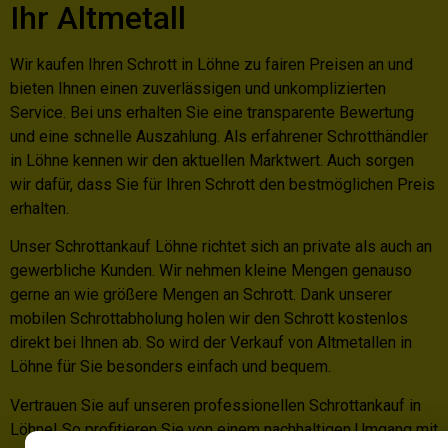
Ihr Altmetall
Wir kaufen Ihren Schrott in Löhne zu fairen Preisen an und
bieten Ihnen einen zuverlässigen und unkomplizierten
Service. Bei uns erhalten Sie eine transparente Bewertung
und eine schnelle Auszahlung. Als erfahrener Schrotthändler
in Löhne kennen wir den aktuellen Marktwert. Auch sorgen
wir dafür, dass Sie für Ihren Schrott den bestmöglichen Preis
erhalten.
Unser Schrottankauf Löhne richtet sich an private als auch an
gewerbliche Kunden. Wir nehmen kleine Mengen genauso
gerne an wie größere Mengen an Schrott. Dank unserer
mobilen Schrottabholung holen wir den Schrott kostenlos
direkt bei Ihnen ab. So wird der Verkauf von Altmetallen in
Löhne für Sie besonders einfach und bequem.
Vertrauen Sie auf unseren professionellen Schrottankauf in
Löhne! So profitieren Sie von einem nachhaltigen Umgang mit