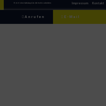
Impressum
Kontakt
© 2025 Schrottabholung-el.de Alle Rechte vorbehalten
Anrufen
E-Mail