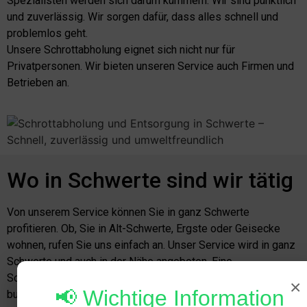
Spezialisten werden sich darum kümmern. Wir sind pünktlich
und zuverlässig. Wir sorgen dafür, dass alles schnell und
problemlos geht.
Unsere Schrottabholung eignet sich nicht nur für
Privatpersonen. Wir bieten unseren Service auch Firmen und
Betrieben an.
Wo in Schwerte sind wir tätig
Von unserem Service können Sie in ganz Schwerte
profitieren. Ob, Sie in Alt-Schwerte, Ergste oder Geisecke
wohnen, rufen Sie uns einfach an. Unser Service wird in ganz
Schwerte und auch in der Nähe angeboten. Eine
Schrottabholung in der Nähe können Sie uns mit uns einfach
×
📢 Wichtige Information
buchen.