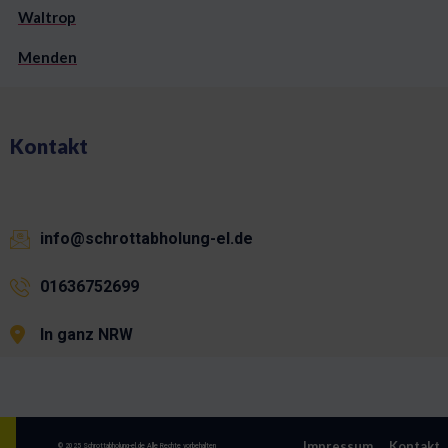
Waltrop
Menden
Kontakt
info@schrottabholung-el.de
01636752699
In ganz NRW
Impressum
Kontakt
© 2025 Schrottabholung-el.de Alle Rechte vorbehalten