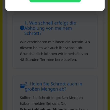
Ahlen
1. Wie schnell erfolgt die
Abholung von meinem
Schrott?
Wir vereinbaren mit ihnen ein Termin. An
diesem holen wir auch ihr Schrott ab.
Grundsätzlich können wir innerhalb von
48 Stunden Termine bereitstellen.
2. Holen Sie Schrott auch in
großen Mengen ab?
Sollten Sie Schrott in großen Mengen
haben, melden Sie sich. Die
Schrottabholung Ahlen
kümmert sich