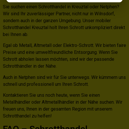
Sie suchen einen Schrotthandel in Kreuztal oder Netphen?
Wir sind Ihr zuverlässiger Partner, nicht nur in Wilnsdorf,
sondern auch in der ganzen Umgebung. Unser mobiler
Schrotthandel Kreuztal holt Ihren Schrott unkompliziert direkt
bei Ihnen ab.
Egal ob Metall, Altmetall oder Elektro-Schrott. Wir bieten faire
Preise und eine umweltfreundliche Entsorgung. Wenn Sie
Schrott abholen lassen möchten, sind wir der passende
Schrotthändler in der Nähe.
Auch in Netphen sind wir für Sie unterwegs. Wir kümmern uns
schnell und professionell um Ihren Schrott.
Kontaktieren Sie uns noch heute, wenn Sie einen
Metallhändler oder Altmetallhändler in der Nähe suchen. Wir
freuen uns, Ihnen in der gesamten Region mit unserem
Schrotthandel zu helfen!